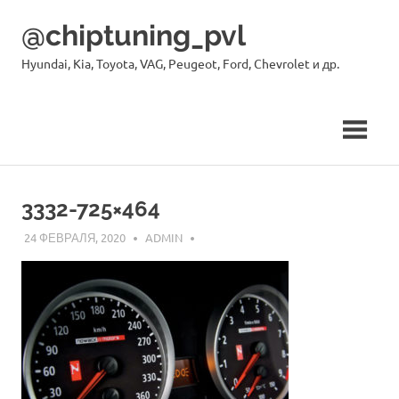
Skip
@chiptuning_pvl
to
content
Hyundai, Kia, Toyota, VAG, Peugeot, Ford, Chevrolet и др.
3332-725×464
24 ФЕВРАЛЯ, 2020
ADMIN